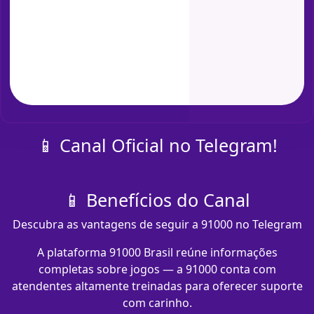
📱 Canal Oficial no Telegram!
📱 Benefícios do Canal
Descubra as vantagens de seguir a 91000 no Telegram
A plataforma 91000 Brasil reúne informações
completas sobre jogos — a 91000 conta com
atendentes altamente treinadas para oferecer suporte
com carinho.