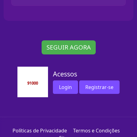
SEGUIR AGORA
Acessos
Login
Registrar-se
Políticas de Privacidade
Termos e Condições