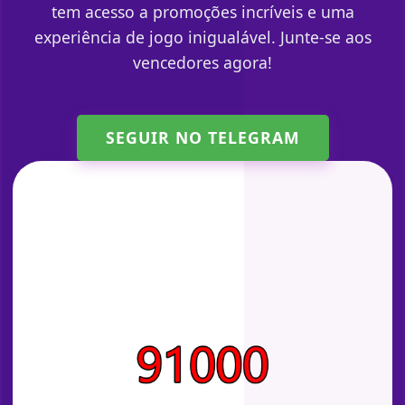
tem acesso a promoções incríveis e uma
experiência de jogo inigualável. Junte-se aos
vencedores agora!
SEGUIR NO TELEGRAM