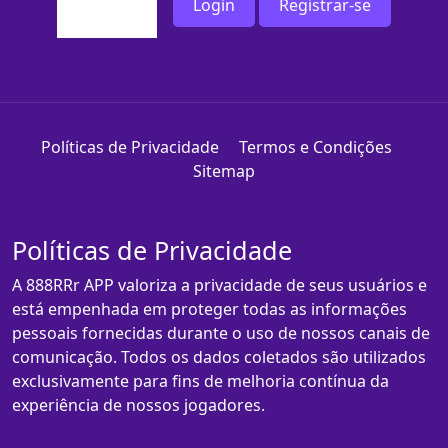
Login
Registrar-se
Políticas de Privacidade
Termos e Condições
Sitemap
Políticas de Privacidade
A 888RRr APP valoriza a privacidade de seus usuários e
está empenhada em proteger todas as informações
pessoais fornecidas durante o uso de nossos canais de
comunicação. Todos os dados coletados são utilizados
exclusivamente para fins de melhoria contínua da
experiência de nossos jogadores.