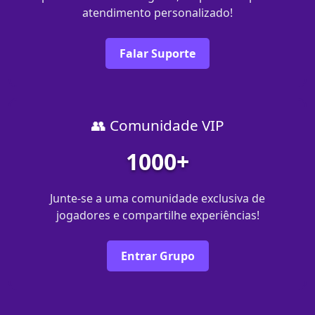
atendimento personalizado!
Falar Suporte
👥 Comunidade VIP
1000+
Junte-se a uma comunidade exclusiva de
jogadores e compartilhe experiências!
Entrar Grupo