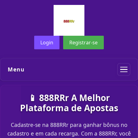
Login
Registrar-se
Menu
📱 888RRr A Melhor
Plataforma de Apostas
Cadastre-se na 888RRr para ganhar bônus no
cadastro e em cada recarga. Com a 888RRr, você