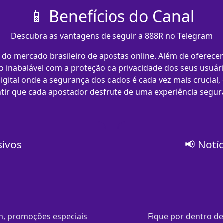
📱 Benefícios do Canal
Descubra as vantagens de seguir a 888R no Telegram
do mercado brasileiro de apostas online. Além de oferecer
 inabalável com a proteção da privacidade dos seus usuár
igital onde a segurança dos dados é cada vez mais crucial,
ntir que cada apostador desfrute de uma experiência segura
sivos
📢 Notí
m, promoções especiais
Fique por dentro d