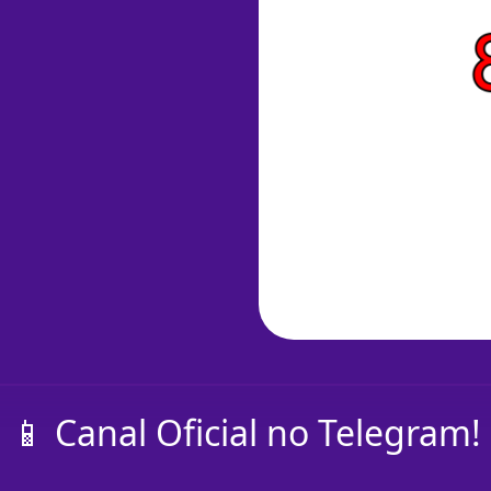
📱 Canal Oficial no Telegram!