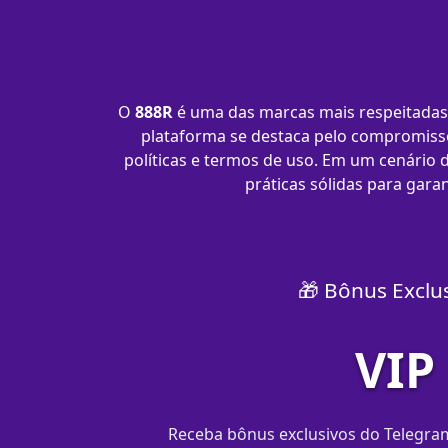
O
888R
é uma das marcas mais respeitadas 
plataforma se destaca pelo compromisso
políticas e termos de uso. Em um cenário d
práticas sólidas para gara
🎁 Bônus Exclu
VIP
Receba bônus exclusivos do Telegra