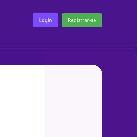
Login
Registrar-se