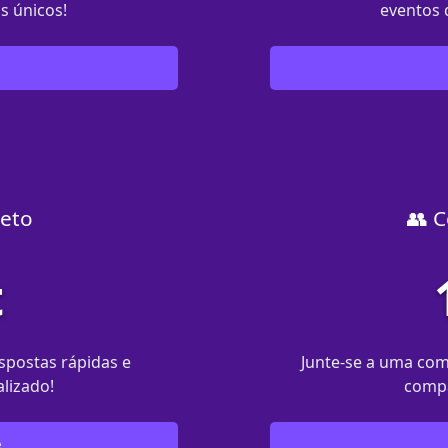
s únicos!
eventos 
reto
👥 
t
espostas rápidas e
Junte-se a uma com
lizado!
compa
e