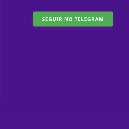
SEGUIR NO TELEGRAM