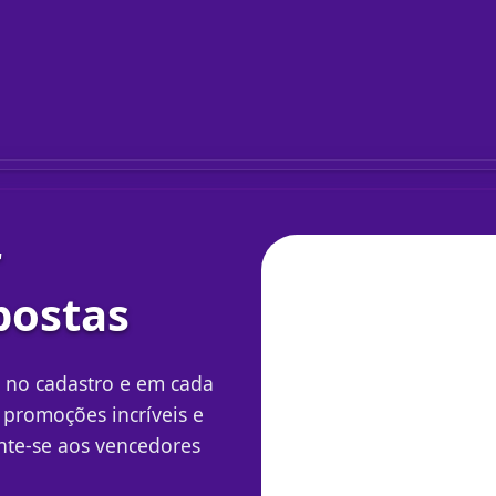
r
postas
 no cadastro e em cada
 promoções incríveis e
unte-se aos vencedores