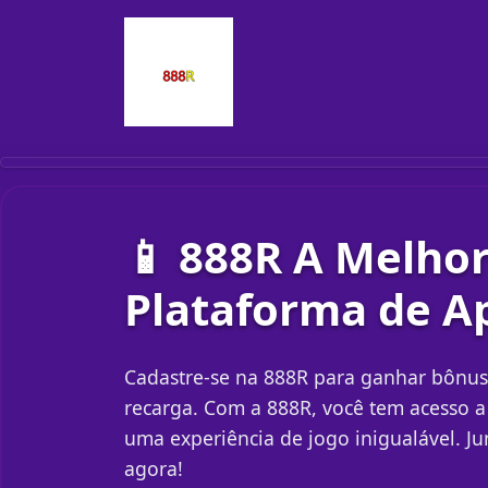
📱 888R A Melho
Plataforma de A
Cadastre-se na 888R para ganhar bônus
recarga. Com a 888R, você tem acesso a
uma experiência de jogo inigualável. J
agora!