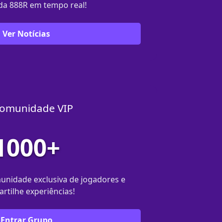
da 888R em tempo real!
Ver Notícias
Comunidade VIP
1000+
unidade exclusiva de jogadores e
rtilhe experiências!
Entrar Grupo