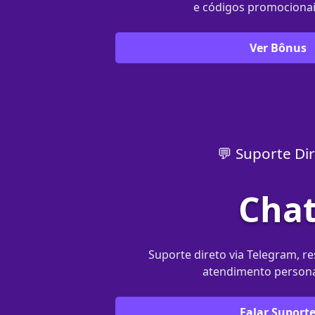
e códigos promocionai
Ver Bônus
💬 Suporte Di
Cha
Suporte direto via Telegram, r
atendimento persona
Falar Suport