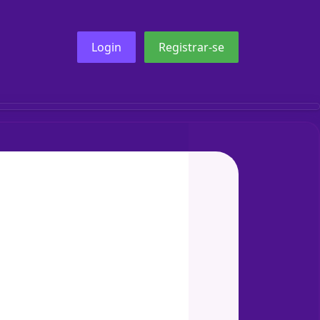
Login
Registrar-se