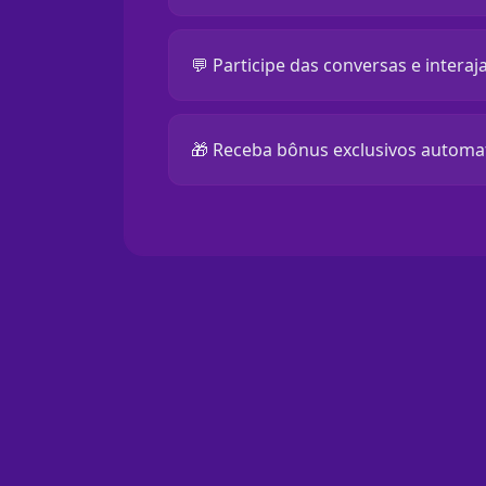
💬 Participe das conversas e interaj
🎁 Receba bônus exclusivos autom