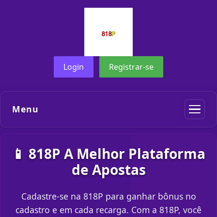
Login
Registrar-se
Menu
📱 818P A Melhor Plataforma
de Apostas
Cadastre-se na 818P para ganhar bônus no
cadastro e em cada recarga. Com a 818P, você