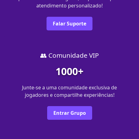
atendimento personalizado!
Falar Suporte
👥 Comunidade VIP
1000+
Junte-se a uma comunidade exclusiva de
jogadores e compartilhe experiências!
Entrar Grupo