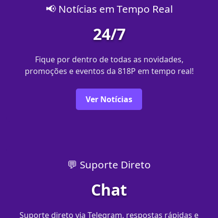
📢 Notícias em Tempo Real
24/7
Fique por dentro de todas as novidades,
promoções e eventos da 818P em tempo real!
Ver Notícias
💬 Suporte Direto
Chat
Suporte direto via Telegram, respostas rápidas e