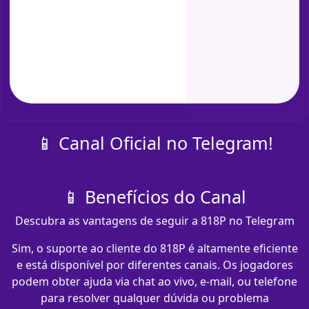
📱 Canal Oficial no Telegram!
📱 Benefícios do Canal
Descubra as vantagens de seguir a 818P no Telegram
Sim, o suporte ao cliente do 818P é altamente eficiente
e está disponível por diferentes canais. Os jogadores
podem obter ajuda via chat ao vivo, e-mail, ou telefone
para resolver qualquer dúvida ou problema