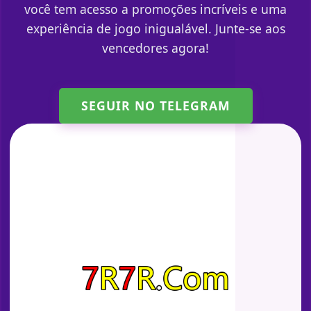
você tem acesso a promoções incríveis e uma
experiência de jogo inigualável. Junte-se aos
vencedores agora!
SEGUIR NO TELEGRAM