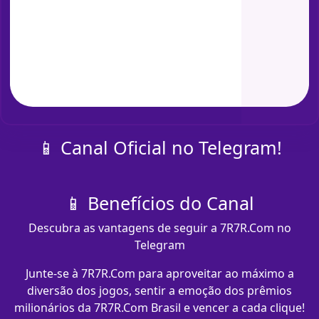
📱 Canal Oficial no Telegram!
📱 Benefícios do Canal
Descubra as vantagens de seguir a 7R7R.Com no
Telegram
Junte-se à 7R7R.Com para aproveitar ao máximo a
diversão dos jogos, sentir a emoção dos prêmios
milionários da 7R7R.Com Brasil e vencer a cada clique!