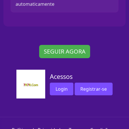
automaticamente
SEGUIR AGORA
Acessos
Login
Registrar-se