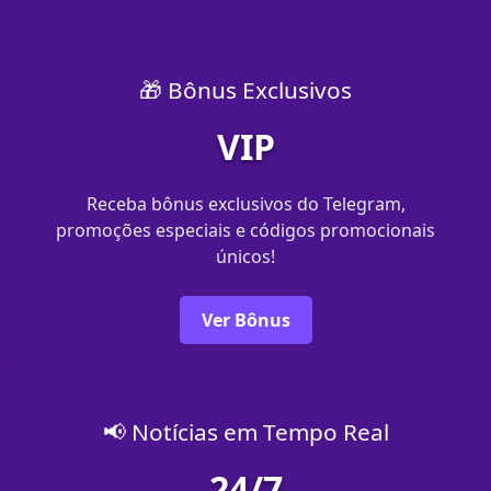
🎁 Bônus Exclusivos
VIP
Receba bônus exclusivos do Telegram,
promoções especiais e códigos promocionais
únicos!
Ver Bônus
📢 Notícias em Tempo Real
24/7