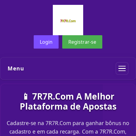
Login
Registrar-se
Menu
📱 7R7R.Com A Melhor
Plataforma de Apostas
Cadastre-se na 7R7R.Com para ganhar bônus no
cadastro e em cada recarga. Com a 7R7R.Com,