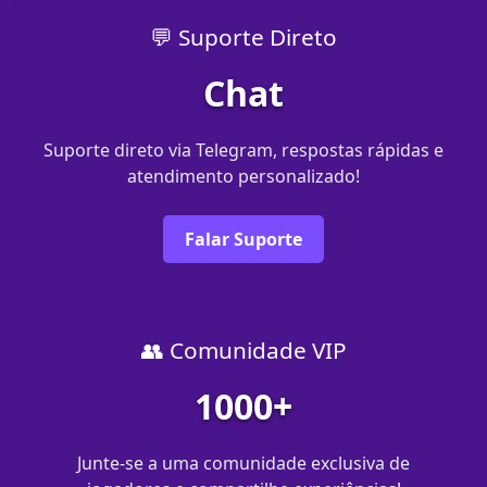
💬 Suporte Direto
Chat
Suporte direto via Telegram, respostas rápidas e
atendimento personalizado!
Falar Suporte
👥 Comunidade VIP
1000+
Junte-se a uma comunidade exclusiva de