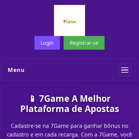
Login
Registrar-se
Menu
📱 7Game A Melhor
Plataforma de Apostas
Cadastre-se na 7Game para ganhar bônus no
cadastro e em cada recarga. Com a 7Game, você