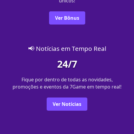
únicos!
Ver Bônus
📢 Notícias em Tempo Real
24/7
Fique por dentro de todas as novidades,
promoções e eventos da 7Game em tempo real!
Ver Notícias