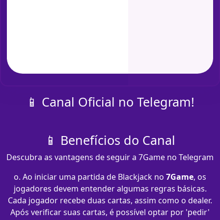
📱 Canal Oficial no Telegram!
📱 Benefícios do Canal
Descubra as vantagens de seguir a 7Game no Telegram
o. Ao iniciar uma partida de Blackjack no
7Game
, os
jogadores devem entender algumas regras básicas.
Cada jogador recebe duas cartas, assim como o dealer.
Após verificar suas cartas, é possível optar por 'pedir'