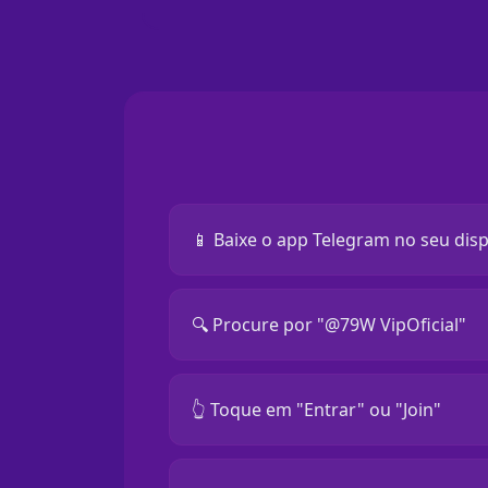
📱 Baixe o app Telegram no seu disp
🔍 Procure por "@79W VipOficial"
👆 Toque em "Entrar" ou "Join"