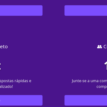
reto
👥 
t
espostas rápidas e
Junte-se a uma com
lizado!
compa
e