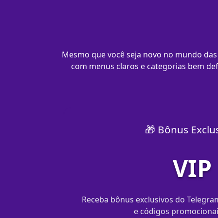
Mesmo que você seja novo no mundo das 
com menus claros e categorias bem defi
🎁 Bônus Exclu
VIP
Receba bônus exclusivos do Telegra
e códigos promocionai