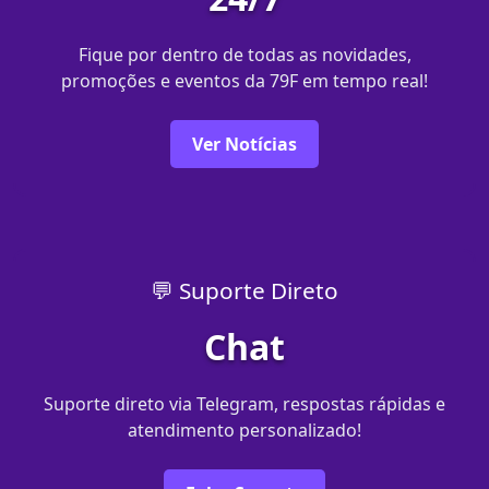
Fique por dentro de todas as novidades,
promoções e eventos da 79F em tempo real!
Ver Notícias
💬 Suporte Direto
Chat
Suporte direto via Telegram, respostas rápidas e
atendimento personalizado!