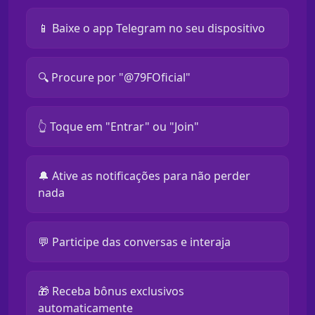
📱 Baixe o app Telegram no seu dispositivo
🔍 Procure por "@79FOficial"
👆 Toque em "Entrar" ou "Join"
🔔 Ative as notificações para não perder
nada
💬 Participe das conversas e interaja
🎁 Receba bônus exclusivos
automaticamente