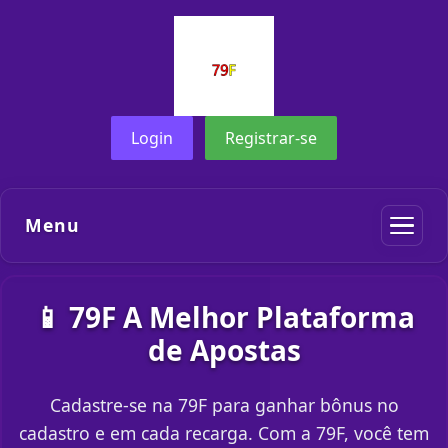
Login
Registrar-se
Menu
📱 79F A Melhor Plataforma
de Apostas
Cadastre-se na 79F para ganhar bônus no
cadastro e em cada recarga. Com a 79F, você tem