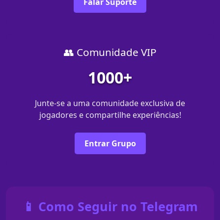
Falar Suporte
👥 Comunidade VIP
1000+
Junte-se a uma comunidade exclusiva de
jogadores e compartilhe experiências!
Entrar Grupo
📱 Como Seguir no Telegram