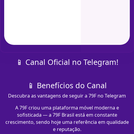
📱 Canal Oficial no Telegram!
📱 Benefícios do Canal
Descubra as vantagens de seguir a 79F no Telegram
A 79F criou uma plataforma móvel moderna e
sofisticada — a 79F Brasil está em constante
crescimento, sendo hoje uma referência em qualidade
e reputação.