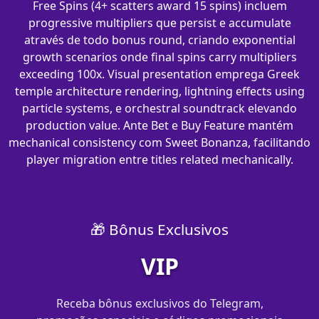
Free Spins (4+ scatters award 15 spins) incluem
progressive multipliers que persist e accumulate
através de todo bonus round, criando exponential
growth scenarios onde final spins carry multipliers
exceeding 100x. Visual presentation emprega Greek
temple architecture rendering, lightning effects using
particle systems, e orchestral soundtrack elevando
production value. Ante Bet e Buy Feature mantém
mechanical consistency com Sweet Bonanza, facilitando
player migration entre titles related mechanically.
🎁 Bônus Exclusivos
VIP
Receba bônus exclusivos do Telegram,