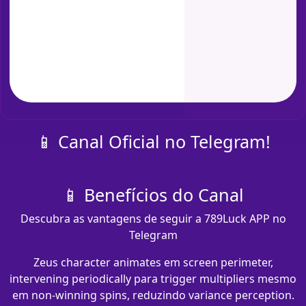
📱 Canal Oficial no Telegram!
📱 Benefícios do Canal
Descubra as vantagens de seguir a 789Luck APP no
Telegram
Zeus character animates em screen perimeter,
intervening periodically para trigger multipliers mesmo
em non-winning spins, reduzindo variance perception.