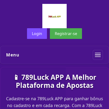
Login
Registrar-se
Menu
📱 789Luck APP A Melhor
Plataforma de Apostas
Cadastre-se na 789Luck APP para ganhar bônus
no cadastro e em cada recarga. Com a 789Luck