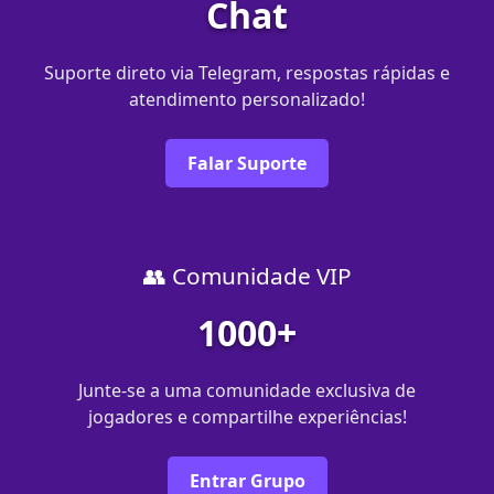
Chat
Suporte direto via Telegram, respostas rápidas e
atendimento personalizado!
Falar Suporte
👥 Comunidade VIP
1000+
Junte-se a uma comunidade exclusiva de
jogadores e compartilhe experiências!
Entrar Grupo