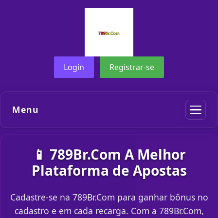
Login
Registrar-se
Menu
📱 789Br.Com A Melhor
Plataforma de Apostas
Cadastre-se na 789Br.Com para ganhar bônus no
cadastro e em cada recarga. Com a 789Br.Com,