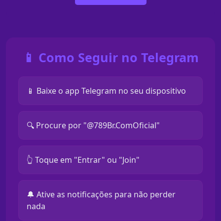
📱 Como Seguir no Telegram
📱 Baixe o app Telegram no seu dispositivo
🔍 Procure por "@789Br.ComOficial"
👆 Toque em "Entrar" ou "Join"
🔔 Ative as notificações para não perder
nada