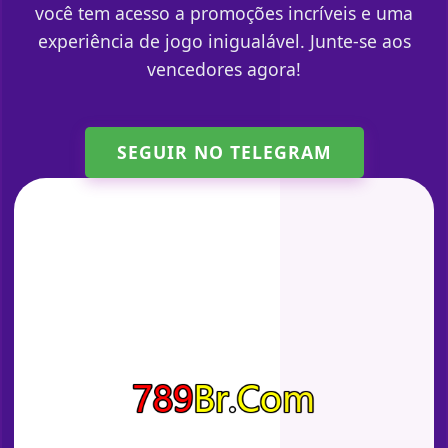
você tem acesso a promoções incríveis e uma
experiência de jogo inigualável. Junte-se aos
vencedores agora!
SEGUIR NO TELEGRAM