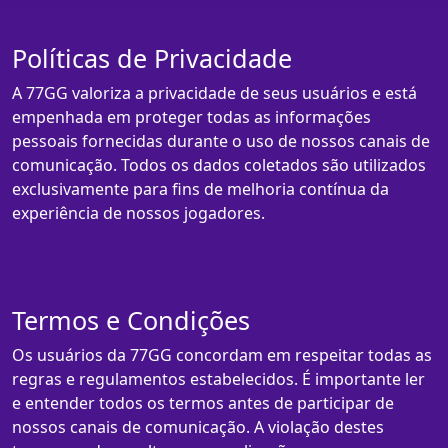
Políticas de Privacidade
A 77GG valoriza a privacidade de seus usuários e está
empenhada em proteger todas as informações
pessoais fornecidas durante o uso de nossos canais de
comunicação. Todos os dados coletados são utilizados
exclusivamente para fins de melhoria contínua da
experiência de nossos jogadores.
Termos e Condições
Os usuários da 77GG concordam em respeitar todas as
regras e regulamentos estabelecidos. É importante ler
e entender todos os termos antes de participar de
nossos canais de comunicação. A violação destes