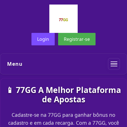
Login
Registrar-se
Menu
📱 77GG A Melhor Plataforma
de Apostas
Cadastre-se na 77GG para ganhar bônus no
cadastro e em cada recarga. Com a 77GG, você