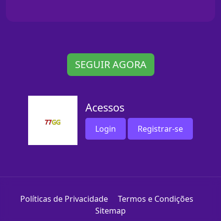
SEGUIR AGORA
Acessos
Login
Registrar-se
Políticas de Privacidade
Termos e Condições
Sitemap