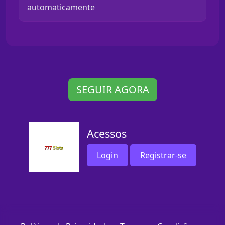
automaticamente
SEGUIR AGORA
Acessos
Login
Registrar-se