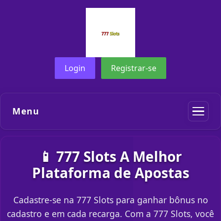
Login
Registrar-se
Menu
📱 777 Slots A Melhor
Plataforma de Apostas
Cadastre-se na 777 Slots para ganhar bônus no
cadastro e em cada recarga. Com a 777 Slots, você