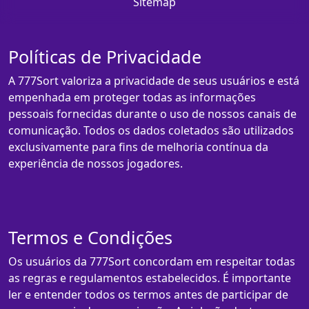
Sitemap
Políticas de Privacidade
A 777Sort valoriza a privacidade de seus usuários e está
empenhada em proteger todas as informações
pessoais fornecidas durante o uso de nossos canais de
comunicação. Todos os dados coletados são utilizados
exclusivamente para fins de melhoria contínua da
experiência de nossos jogadores.
Termos e Condições
Os usuários da 777Sort concordam em respeitar todas
as regras e regulamentos estabelecidos. É importante
ler e entender todos os termos antes de participar de