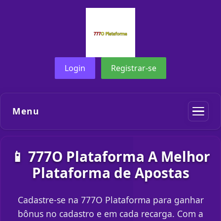
Login
Registrar-se
Menu
📱 777O Plataforma A Melhor
Plataforma de Apostas
Cadastre-se na 777O Plataforma para ganhar
bônus no cadastro e em cada recarga. Com a