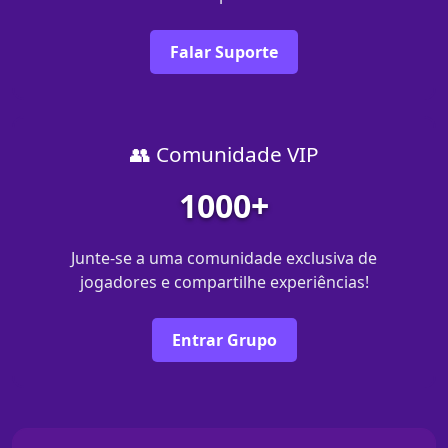
Falar Suporte
👥 Comunidade VIP
1000+
Junte-se a uma comunidade exclusiva de
jogadores e compartilhe experiências!
Entrar Grupo