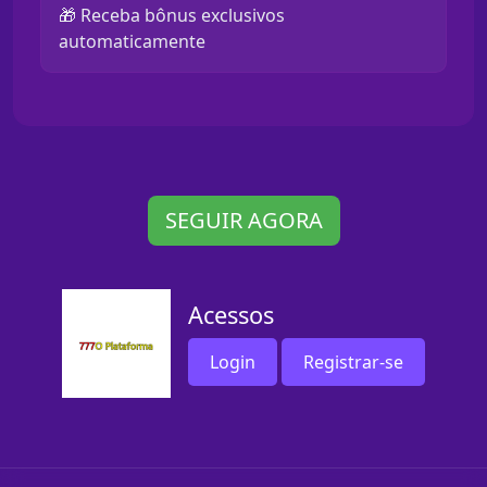
🎁 Receba bônus exclusivos
automaticamente
SEGUIR AGORA
Acessos
Login
Registrar-se