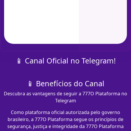
📱 Canal Oficial no Telegram!
📱 Benefícios do Canal
Descubra as vantagens de seguir a 777O Plataforma no
Telegram
Como plataforma oficial autorizada pelo governo
brasileiro, a 777O Plataforma segue os princípios de
segurança, justiça e integridade da 777O Plataforma