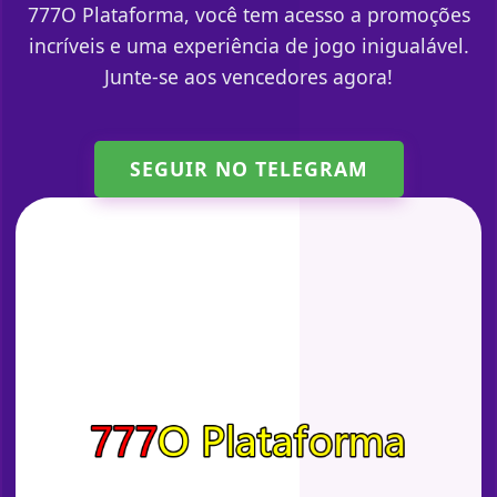
777O Plataforma, você tem acesso a promoções
incríveis e uma experiência de jogo inigualável.
Junte-se aos vencedores agora!
SEGUIR NO TELEGRAM