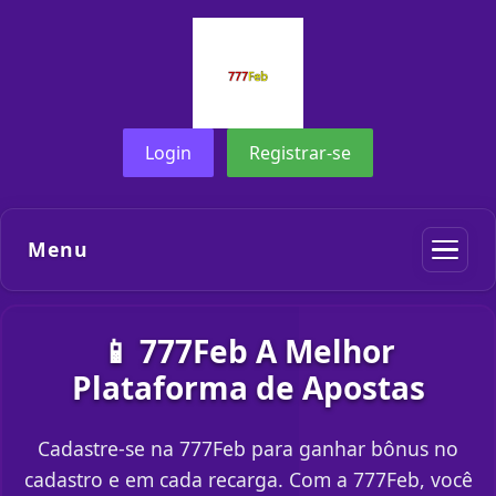
Login
Registrar-se
Menu
📱 777Feb A Melhor
Plataforma de Apostas
Cadastre-se na 777Feb para ganhar bônus no
cadastro e em cada recarga. Com a 777Feb, você