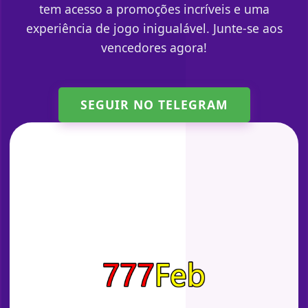
tem acesso a promoções incríveis e uma
experiência de jogo inigualável. Junte-se aos
vencedores agora!
SEGUIR NO TELEGRAM