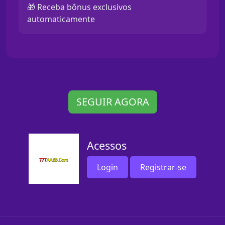
🎁 Receba bônus exclusivos
automaticamente
SEGUIR AGORA
Acessos
Login
Registrar-se