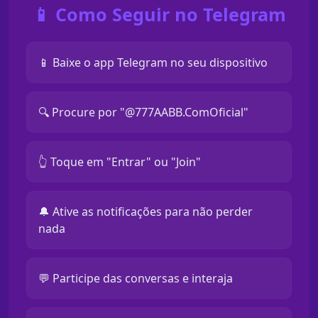
📱 Como Seguir no Telegram
📱 Baixe o app Telegram no seu dispositivo
🔍 Procure por "@777AABB.ComOficial"
👆 Toque em "Entrar" ou "Join"
🔔 Ative as notificações para não perder
nada
💬 Participe das conversas e interaja