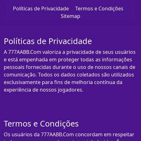
Políticas de Privacidade
Termos e Condições
Sitemap
Políticas de Privacidade
A 777AABB.Com valoriza a privacidade de seus usuários
e está empenhada em proteger todas as informações
pessoais fornecidas durante o uso de nossos canais de
comunicação. Todos os dados coletados são utilizados
exclusivamente para fins de melhoria contínua da
experiência de nossos jogadores.
Termos e Condições
Os usuários da 777AABB.Com concordam em respeitar