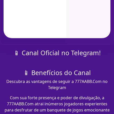
📱 Canal Oficial no Telegram!
📱 Benefícios do Canal
Descubra as vantagens de seguir a 777AABB.Com no
Telegram
Com sua forte presença e poder de divulgação, a
777AABB.Com atrai inúmeros jogadores experientes
para desfrutar de um banquete de jogos emocionante