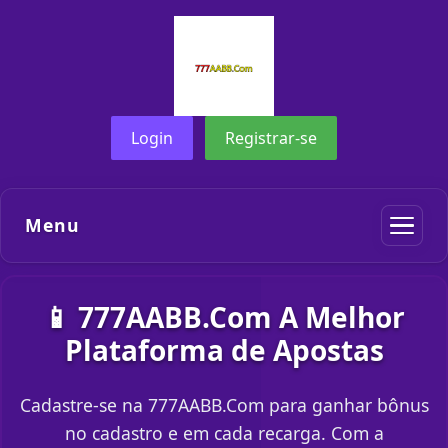
Login
Registrar-se
Menu
📱 777AABB.Com A Melhor
Plataforma de Apostas
Cadastre-se na 777AABB.Com para ganhar bônus
no cadastro e em cada recarga. Com a