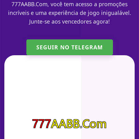
777AABB.Com, você tem acesso a promoções
incríveis e uma experiência de jogo inigualável.
Junte-se aos vencedores agora!
SEGUIR NO TELEGRAM