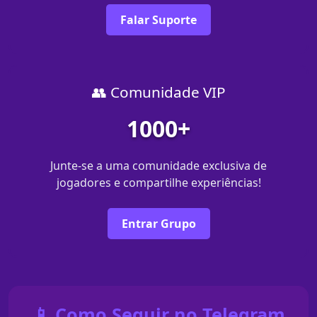
Falar Suporte
👥 Comunidade VIP
1000+
Junte-se a uma comunidade exclusiva de
jogadores e compartilhe experiências!
Entrar Grupo
📱 Como Seguir no Telegram