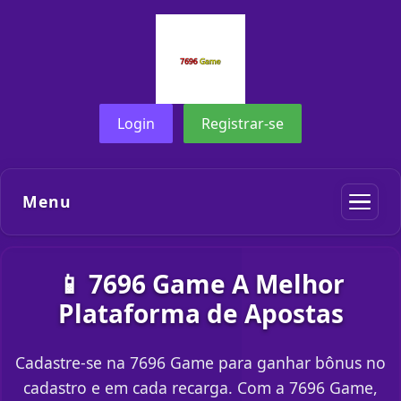
Login
Registrar-se
Menu
📱 7696 Game A Melhor
Plataforma de Apostas
Cadastre-se na 7696 Game para ganhar bônus no
cadastro e em cada recarga. Com a 7696 Game,