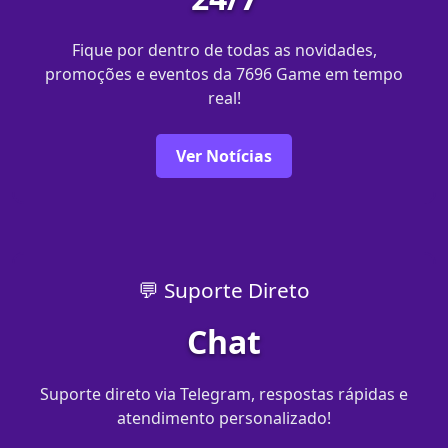
Fique por dentro de todas as novidades,
promoções e eventos da 7696 Game em tempo
real!
Ver Notícias
💬 Suporte Direto
Chat
Suporte direto via Telegram, respostas rápidas e
atendimento personalizado!