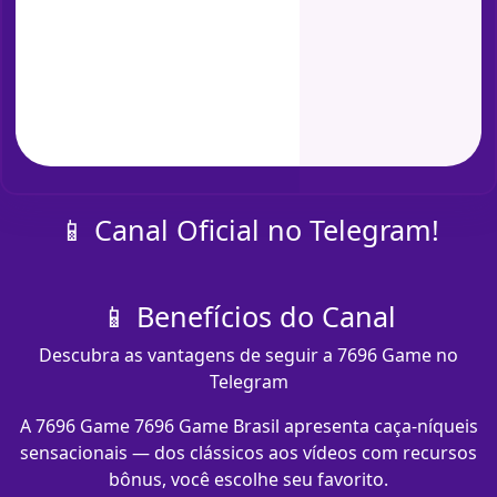
📱 Canal Oficial no Telegram!
📱 Benefícios do Canal
Descubra as vantagens de seguir a 7696 Game no
Telegram
A 7696 Game 7696 Game Brasil apresenta caça-níqueis
sensacionais — dos clássicos aos vídeos com recursos
bônus, você escolhe seu favorito.