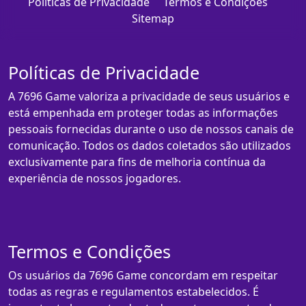
Políticas de Privacidade
Termos e Condições
Sitemap
Políticas de Privacidade
A 7696 Game valoriza a privacidade de seus usuários e
está empenhada em proteger todas as informações
pessoais fornecidas durante o uso de nossos canais de
comunicação. Todos os dados coletados são utilizados
exclusivamente para fins de melhoria contínua da
experiência de nossos jogadores.
Termos e Condições
Os usuários da 7696 Game concordam em respeitar
todas as regras e regulamentos estabelecidos. É