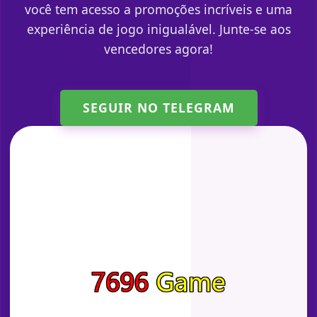
você tem acesso a promoções incríveis e uma
experiência de jogo inigualável. Junte-se aos
vencedores agora!
SEGUIR NO TELEGRAM