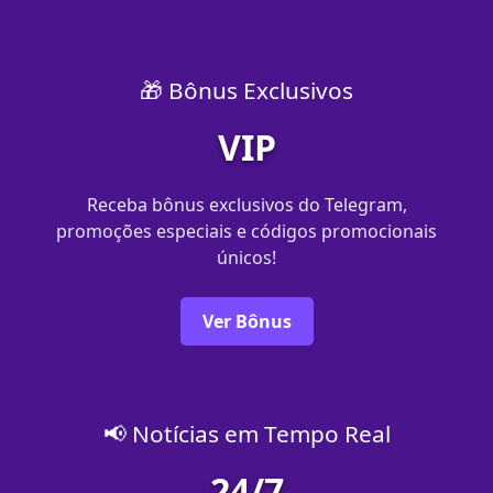
🎁 Bônus Exclusivos
VIP
Receba bônus exclusivos do Telegram,
promoções especiais e códigos promocionais
únicos!
Ver Bônus
📢 Notícias em Tempo Real
24/7