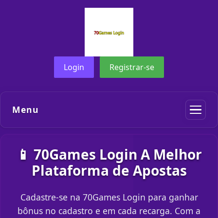
Login
Registrar-se
Menu
📱 70Games Login A Melhor
Plataforma de Apostas
Cadastre-se na 70Games Login para ganhar
bônus no cadastro e em cada recarga. Com a