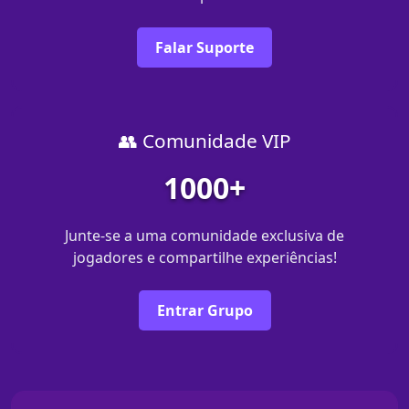
Falar Suporte
👥 Comunidade VIP
1000+
Junte-se a uma comunidade exclusiva de
jogadores e compartilhe experiências!
Entrar Grupo