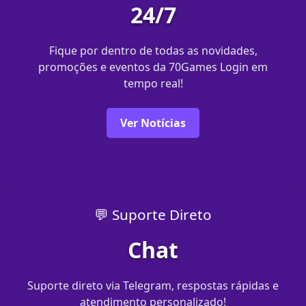
24/7
Fique por dentro de todas as novidades,
promoções e eventos da 70Games Login em
tempo real!
Ver Notícias
💬 Suporte Direto
Chat
Suporte direto via Telegram, respostas rápidas e
atendimento personalizado!