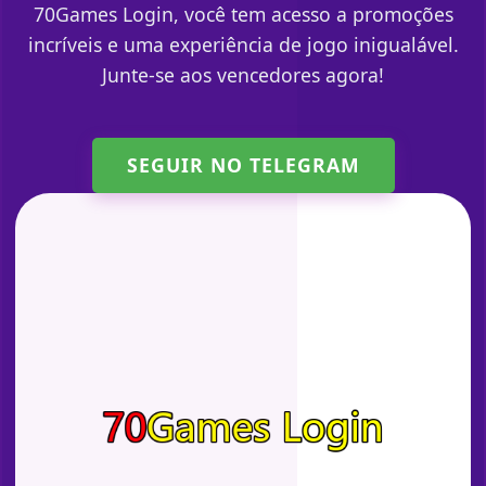
70Games Login, você tem acesso a promoções
incríveis e uma experiência de jogo inigualável.
Junte-se aos vencedores agora!
SEGUIR NO TELEGRAM