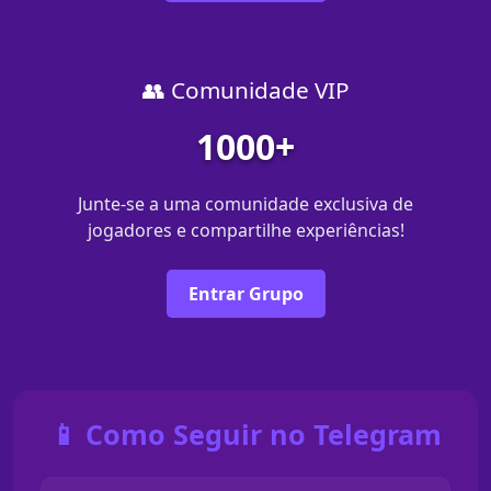
👥 Comunidade VIP
1000+
Junte-se a uma comunidade exclusiva de
jogadores e compartilhe experiências!
Entrar Grupo
📱 Como Seguir no Telegram