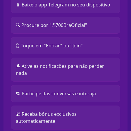
📱 Baixe o app Telegram no seu dispositivo
🔍 Procure por "@700BraOficial"
👆 Toque em "Entrar" ou "Join"
🔔 Ative as notificações para não perder
nada
💬 Participe das conversas e interaja
🎁 Receba bônus exclusivos
automaticamente