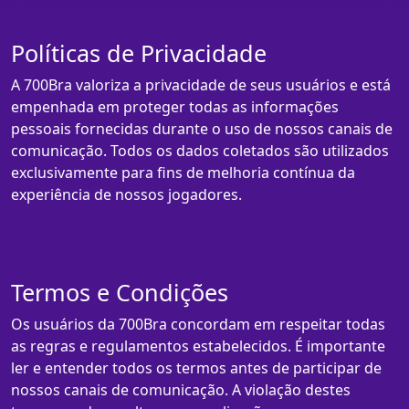
Políticas de Privacidade
A 700Bra valoriza a privacidade de seus usuários e está
empenhada em proteger todas as informações
pessoais fornecidas durante o uso de nossos canais de
comunicação. Todos os dados coletados são utilizados
exclusivamente para fins de melhoria contínua da
experiência de nossos jogadores.
Termos e Condições
Os usuários da 700Bra concordam em respeitar todas
as regras e regulamentos estabelecidos. É importante
ler e entender todos os termos antes de participar de
nossos canais de comunicação. A violação destes