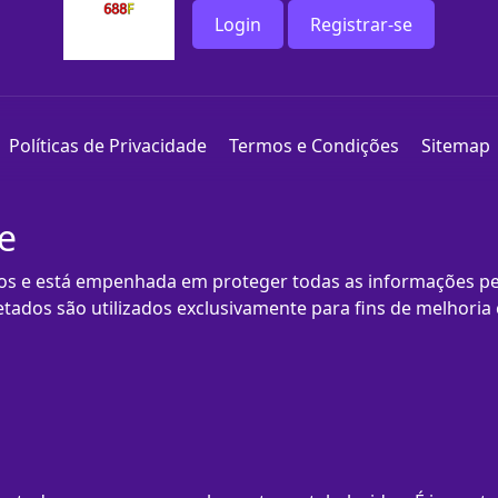
Login
Registrar-se
Políticas de Privacidade
Termos e Condições
Sitemap
de
rios e está empenhada em proteger todas as informações p
tados são utilizados exclusivamente para fins de melhoria