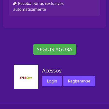
🎁 Receba bônus exclusivos
automaticamente
SEGUIR AGORA
Acessos
Login
Registrar-se