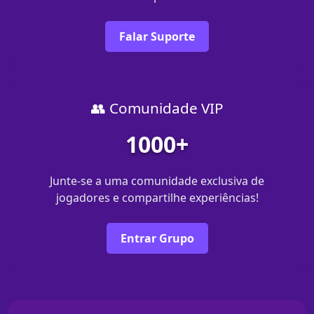
Falar Suporte
👥 Comunidade VIP
1000+
Junte-se a uma comunidade exclusiva de
jogadores e compartilhe experiências!
Entrar Grupo