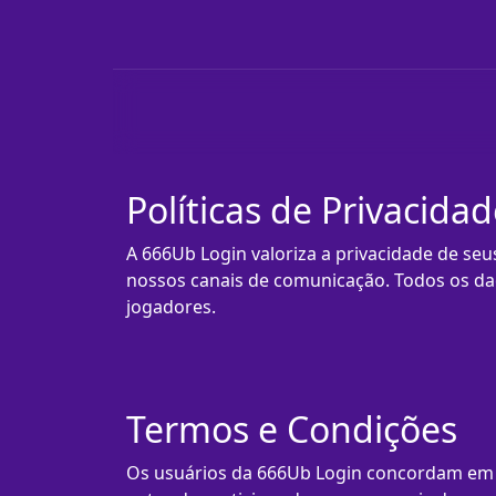
Políticas de Privacida
A 666Ub Login valoriza a privacidade de se
nossos canais de comunicação. Todos os dad
jogadores.
Termos e Condições
Os usuários da 666Ub Login concordam em r