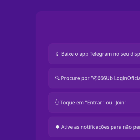
📱 Baixe o app Telegram no seu disp
🔍 Procure por "@666Ub LoginOficia
👆 Toque em "Entrar" ou "Join"
🔔 Ative as notificações para não p