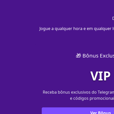
Jogue a qualquer hora e em qualquer l
🎁 Bônus Exclu
VIP
Receba bônus exclusivos do Telegra
e códigos promocionai
Ver Bônus