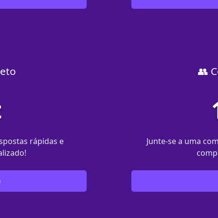
reto
👥 
t
espostas rápidas e
Junte-se a uma com
lizado!
compa
e