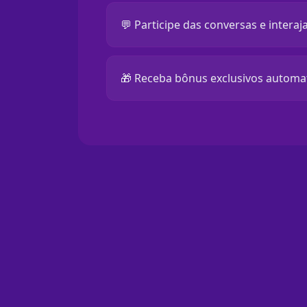
💬 Participe das conversas e interaj
🎁 Receba bônus exclusivos autom