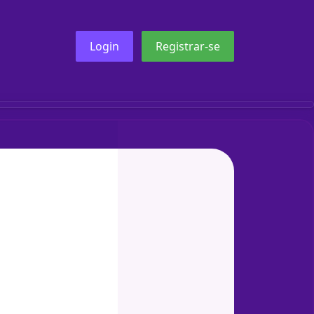
Login
Registrar-se