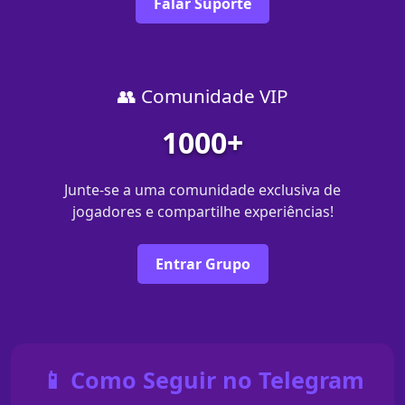
Falar Suporte
👥 Comunidade VIP
1000+
Junte-se a uma comunidade exclusiva de
jogadores e compartilhe experiências!
Entrar Grupo
📱 Como Seguir no Telegram