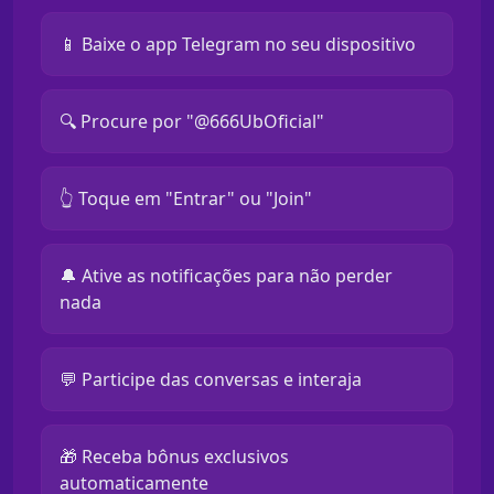
📱 Baixe o app Telegram no seu dispositivo
🔍 Procure por "@666UbOficial"
👆 Toque em "Entrar" ou "Join"
🔔 Ative as notificações para não perder
nada
💬 Participe das conversas e interaja
🎁 Receba bônus exclusivos
automaticamente