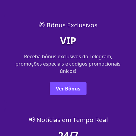
🎁 Bônus Exclusivos
VIP
Receba bônus exclusivos do Telegram,
promoções especiais e códigos promocionais
únicos!
Ver Bônus
📢 Notícias em Tempo Real
24/7