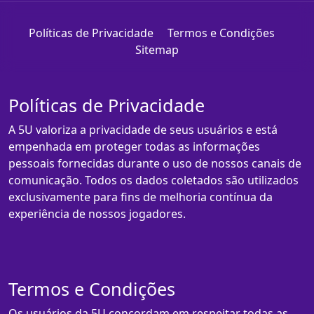
Políticas de Privacidade
Termos e Condições
Sitemap
Políticas de Privacidade
A 5U valoriza a privacidade de seus usuários e está
empenhada em proteger todas as informações
pessoais fornecidas durante o uso de nossos canais de
comunicação. Todos os dados coletados são utilizados
exclusivamente para fins de melhoria contínua da
experiência de nossos jogadores.
Termos e Condições
Os usuários da 5U concordam em respeitar todas as