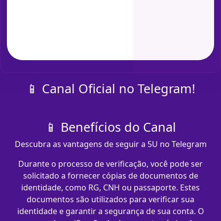
📱 Canal Oficial no Telegram!
📱 Benefícios do Canal
Descubra as vantagens de seguir a 5U no Telegram
Durante o processo de verificação, você pode ser
solicitado a fornecer cópias de documentos de
identidade, como RG, CNH ou passaporte. Estes
documentos são utilizados para verificar sua
identidade e garantir a segurança de sua conta. O