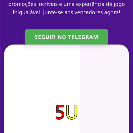
promoções incríveis e uma experiência de jogo
inigualável. Junte-se aos vencedores agora!
SEGUIR NO TELEGRAM