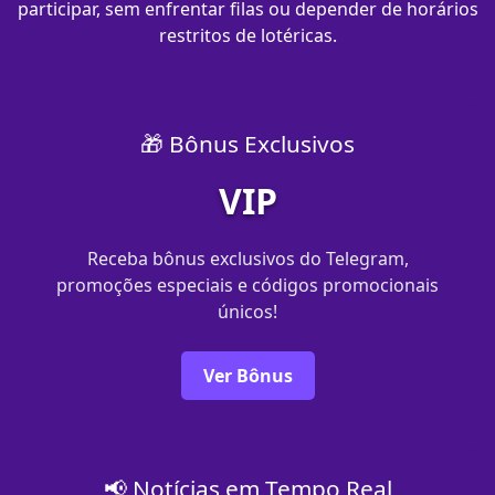
participar, sem enfrentar filas ou depender de horários
restritos de lotéricas.
🎁 Bônus Exclusivos
VIP
Receba bônus exclusivos do Telegram,
promoções especiais e códigos promocionais
únicos!
Ver Bônus
📢 Notícias em Tempo Real