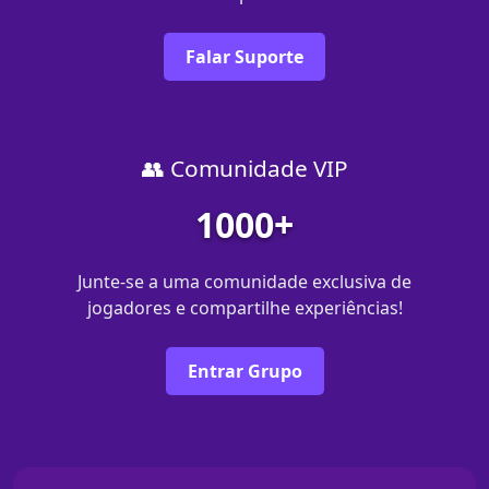
Falar Suporte
👥 Comunidade VIP
1000+
Junte-se a uma comunidade exclusiva de
jogadores e compartilhe experiências!
Entrar Grupo