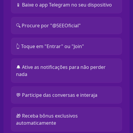
📱 Baixe o app Telegram no seu dispositivo
🔍 Procure por "@5EEOficial"
👆 Toque em "Entrar" ou "Join"
🔔 Ative as notificações para não perder
nada
💬 Participe das conversas e interaja
🎁 Receba bônus exclusivos
automaticamente