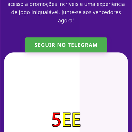
acesso a promoções incríveis e uma experiência
de jogo inigualável. Junte-se aos vencedores
agora!
SEGUIR NO TELEGRAM