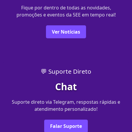
Fique por dentro de todas as novidades,
promoções e eventos da 5EE em tempo real!
Ver Notícias
💬 Suporte Direto
Chat
Suporte direto via Telegram, respostas rápidas e
atendimento personalizado!
Falar Suporte