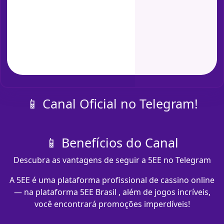
📱 Canal Oficial no Telegram!
📱 Benefícios do Canal
Descubra as vantagens de seguir a 5EE no Telegram
A 5EE é uma plataforma profissional de cassino online
— na plataforma 5EE Brasil , além de jogos incríveis,
você encontrará promoções imperdíveis!