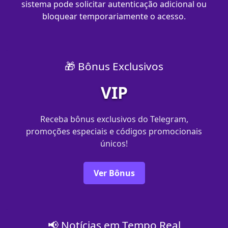
sistema pode solicitar autenticação adicional ou
bloquear temporariamente o acesso.
🎁 Bônus Exclusivos
VIP
Receba bônus exclusivos do Telegram,
promoções especiais e códigos promocionais
únicos!
Ver Bônus
📢 Notícias em Tempo Real