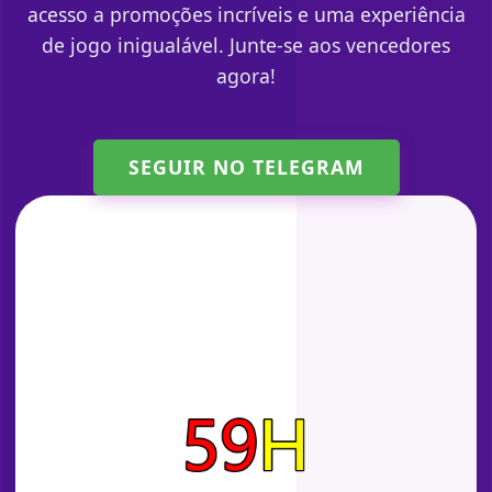
acesso a promoções incríveis e uma experiência
de jogo inigualável. Junte-se aos vencedores
agora!
SEGUIR NO TELEGRAM