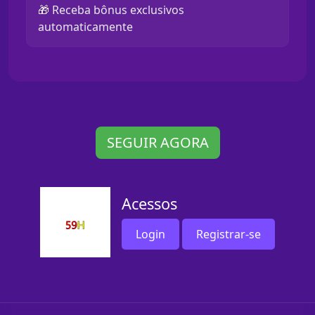
🎁 Receba bônus exclusivos
automaticamente
SEGUIR AGORA
Acessos
Login
Registrar-se