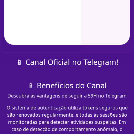
📱 Canal Oficial no Telegram!
📱 Benefícios do Canal
Descubra as vantagens de seguir a 59H no Telegram
O sistema de autenticação utiliza tokens seguros que
são renovados regularmente, e todas as sessões são
monitoradas para detectar atividades suspeitas. Em
caso de detecção de comportamento anômalo, o