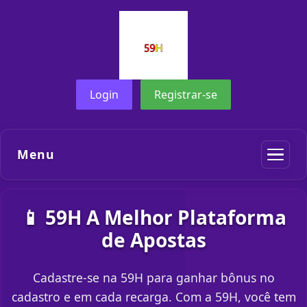
Login
Registrar-se
Menu
📱 59H A Melhor Plataforma
de Apostas
Cadastre-se na 59H para ganhar bônus no
cadastro e em cada recarga. Com a 59H, você tem