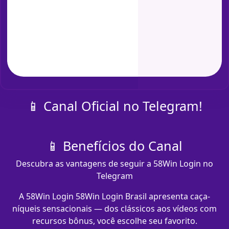
📱 Canal Oficial no Telegram!
📱 Benefícios do Canal
Descubra as vantagens de seguir a 58Win Login no
Telegram
A 58Win Login 58Win Login Brasil apresenta caça-
níqueis sensacionais — dos clássicos aos vídeos com
recursos bônus, você escolhe seu favorito.