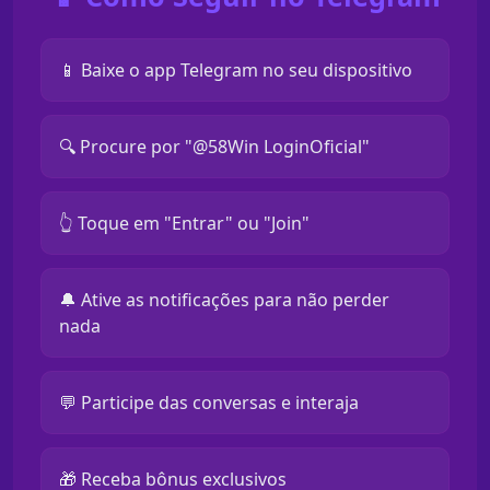
📱 Baixe o app Telegram no seu dispositivo
🔍 Procure por "@58Win LoginOficial"
👆 Toque em "Entrar" ou "Join"
🔔 Ative as notificações para não perder
nada
💬 Participe das conversas e interaja
🎁 Receba bônus exclusivos