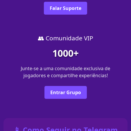
Falar Suporte
👥 Comunidade VIP
1000+
Junte-se a uma comunidade exclusiva de
jogadores e compartilhe experiências!
Entrar Grupo
📱 Como Seguir no Telegram