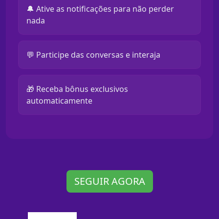
🔔 Ative as notificações para não perder
nada
💬 Participe das conversas e interaja
🎁 Receba bônus exclusivos
automaticamente
SEGUIR AGORA