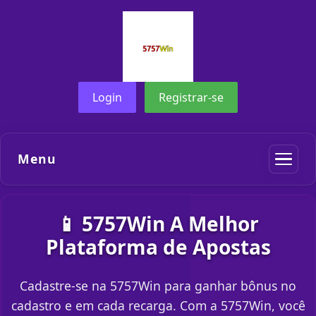
Login
Registrar-se
Menu
📱 5757Win A Melhor
Plataforma de Apostas
Cadastre-se na 5757Win para ganhar bônus no
cadastro e em cada recarga. Com a 5757Win, você