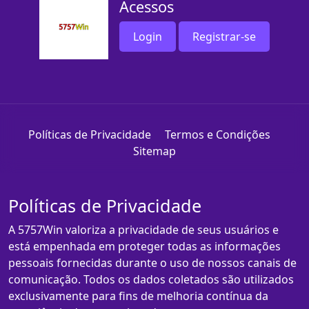
Acessos
Login
Registrar-se
Políticas de Privacidade
Termos e Condições
Sitemap
Políticas de Privacidade
A 5757Win valoriza a privacidade de seus usuários e
está empenhada em proteger todas as informações
pessoais fornecidas durante o uso de nossos canais de
comunicação. Todos os dados coletados são utilizados
exclusivamente para fins de melhoria contínua da