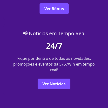
Ver Bônus
📢 Notícias em Tempo Real
24/7
Fique por dentro de todas as novidades,
promoções e eventos da 5757Win em tempo
real!
Ver Notícias