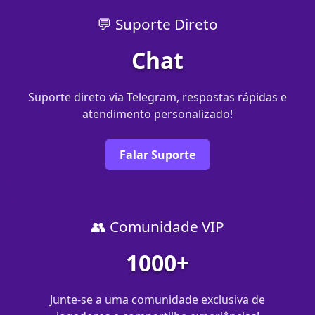
💬 Suporte Direto
Chat
Suporte direto via Telegram, respostas rápidas e
atendimento personalizado!
Falar Suporte
👥 Comunidade VIP
1000+
Junte-se a uma comunidade exclusiva de