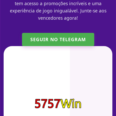
tem acesso a promoções incríveis e uma
experiência de jogo inigualável. Junte-se aos
vencedores agora!
SEGUIR NO TELEGRAM