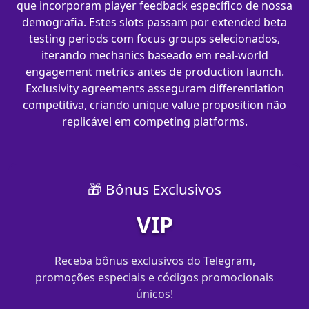
que incorporam player feedback específico de nossa
demografia. Estes slots passam por extended beta
testing periods com focus groups selecionados,
iterando mechanics baseado em real-world
engagement metrics antes de production launch.
Exclusivity agreements asseguram differentiation
competitiva, criando unique value proposition não
replicável em competing platforms.
🎁 Bônus Exclusivos
VIP
Receba bônus exclusivos do Telegram,
promoções especiais e códigos promocionais
únicos!