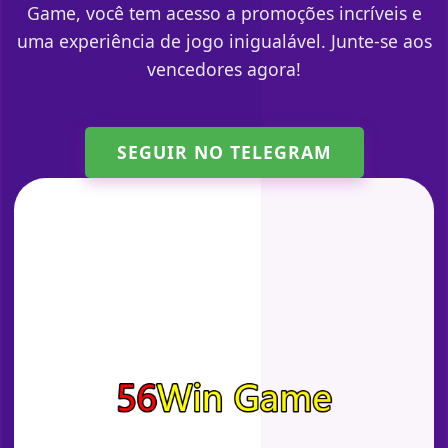
Game, você tem acesso a promoções incríveis e
uma experiência de jogo inigualável. Junte-se aos
vencedores agora!
SEGUIR NO TELEGRAM