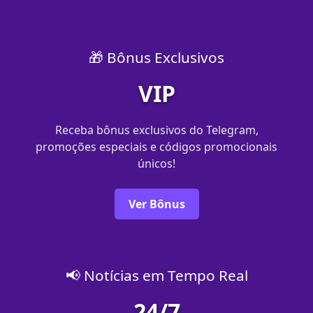
🎁 Bônus Exclusivos
VIP
Receba bônus exclusivos do Telegram,
promoções especiais e códigos promocionais
únicos!
Ver Bônus
📢 Notícias em Tempo Real
24/7