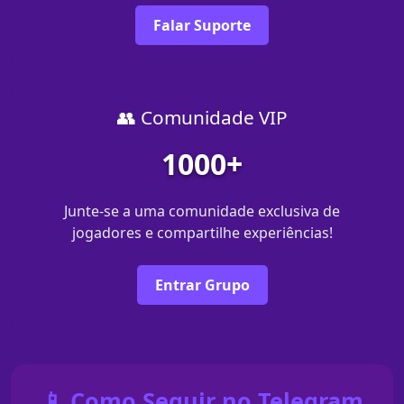
Falar Suporte
👥 Comunidade VIP
1000+
Junte-se a uma comunidade exclusiva de
jogadores e compartilhe experiências!
Entrar Grupo
📱 Como Seguir no Telegram