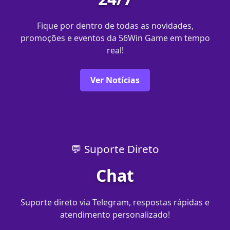
Fique por dentro de todas as novidades,
promoções e eventos da 56Win Game em tempo
real!
Ver Notícias
💬 Suporte Direto
Chat
Suporte direto via Telegram, respostas rápidas e
atendimento personalizado!