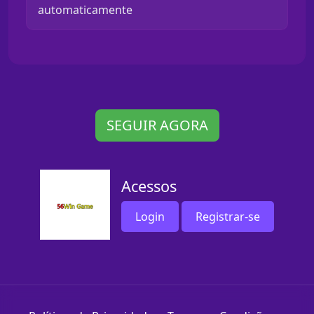
automaticamente
SEGUIR AGORA
Acessos
Login
Registrar-se