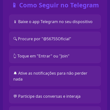
📱 Como Seguir no Telegram
📱 Baixe o app Telegram no seu dispositivo
🔍 Procure por "@56755Oficial"
👆 Toque em "Entrar" ou "Join"
🔔 Ative as notificações para não perder
nada
💬 Participe das conversas e interaja