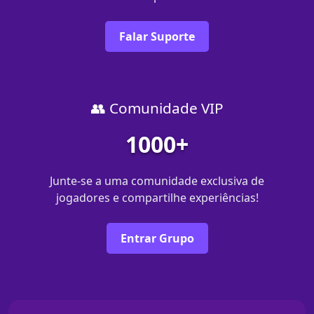
Falar Suporte
👥 Comunidade VIP
1000+
Junte-se a uma comunidade exclusiva de
jogadores e compartilhe experiências!
Entrar Grupo