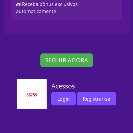
🎁 Receba bônus exclusivos
automaticamente
SEGUIR AGORA
Acessos
Login
Registrar-se