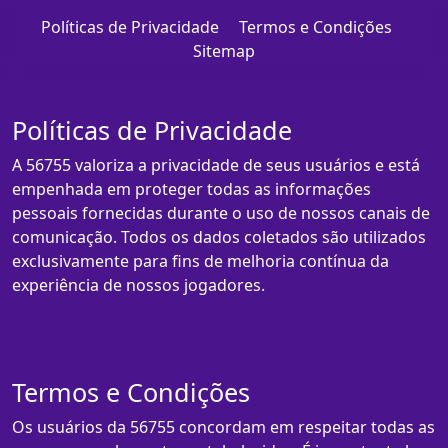
Políticas de Privacidade
Termos e Condições
Sitemap
Políticas de Privacidade
A 56755 valoriza a privacidade de seus usuários e está
empenhada em proteger todas as informações
pessoais fornecidas durante o uso de nossos canais de
comunicação. Todos os dados coletados são utilizados
exclusivamente para fins de melhoria contínua da
experiência de nossos jogadores.
Termos e Condições
Os usuários da 56755 concordam em respeitar todas as