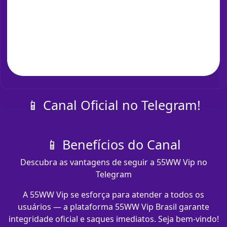
📱 Canal Oficial no Telegram!
📱 Benefícios do Canal
Descubra as vantagens de seguir a 55WW Vip no
Telegram
A 55WW Vip se esforça para atender a todos os
usuários — a plataforma 55WW Vip Brasil garante
integridade oficial e saques imediatos. Seja bem-vindo!