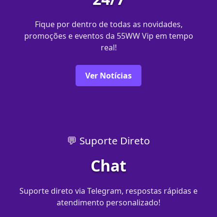
Fique por dentro de todas as novidades,
promoções e eventos da 55WW Vip em tempo
real!
Ver Notícias
💬 Suporte Direto
Chat
Suporte direto via Telegram, respostas rápidas e
atendimento personalizado!