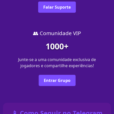
Falar Suporte
👥 Comunidade VIP
1000+
Junte-se a uma comunidade exclusiva de
jogadores e compartilhe experiências!
Entrar Grupo
📱 Como Seguir no Telegram