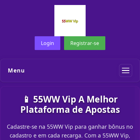
Login
Registrar-se
Menu
📱 55WW Vip A Melhor
Plataforma de Apostas
Cadastre-se na 55WW Vip para ganhar bônus no
cadastro e em cada recarga. Com a 55WW Vip,