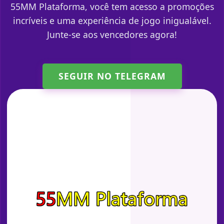
55MM Plataforma, você tem acesso a promoções
incríveis e uma experiência de jogo inigualável.
Junte-se aos vencedores agora!
SEGUIR NO TELEGRAM