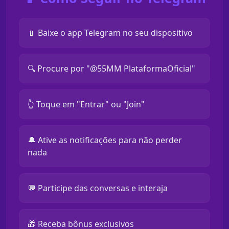
📱 Baixe o app Telegram no seu dispositivo
🔍 Procure por "@55MM PlataformaOficial"
👆 Toque em "Entrar" ou "Join"
🔔 Ative as notificações para não perder
nada
💬 Participe das conversas e interaja
🎁 Receba bônus exclusivos