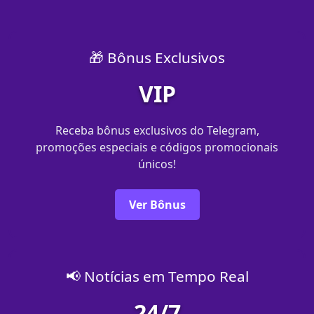
🎁 Bônus Exclusivos
VIP
Receba bônus exclusivos do Telegram,
promoções especiais e códigos promocionais
únicos!
Ver Bônus
📢 Notícias em Tempo Real
24/7