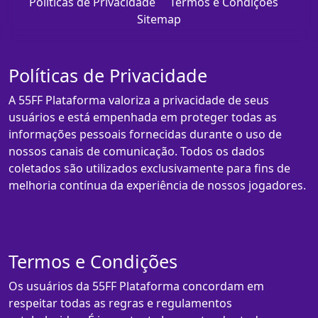
Políticas de Privacidade
Termos e Condições
Sitemap
Políticas de Privacidade
A 55FF Plataforma valoriza a privacidade de seus
usuários e está empenhada em proteger todas as
informações pessoais fornecidas durante o uso de
nossos canais de comunicação. Todos os dados
coletados são utilizados exclusivamente para fins de
melhoria contínua da experiência de nossos jogadores.
Termos e Condições
Os usuários da 55FF Plataforma concordam em
respeitar todas as regras e regulamentos