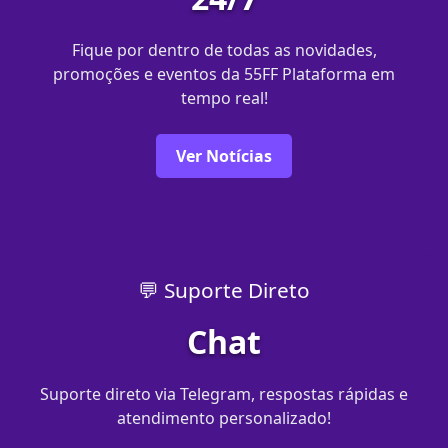
Fique por dentro de todas as novidades,
promoções e eventos da 55FF Plataforma em
tempo real!
Ver Notícias
💬 Suporte Direto
Chat
Suporte direto via Telegram, respostas rápidas e
atendimento personalizado!