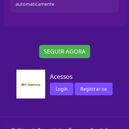
automaticamente
SEGUIR AGORA
Acessos
Login
Registrar-se