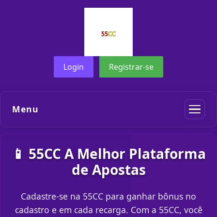
Login
Registrar-se
Menu
📱 55CC A Melhor Plataforma
de Apostas
Cadastre-se na 55CC para ganhar bônus no
cadastro e em cada recarga. Com a 55CC, você