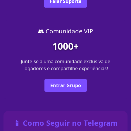
Falar Suporte
👥 Comunidade VIP
1000+
Junte-se a uma comunidade exclusiva de
jogadores e compartilhe experiências!
Entrar Grupo
📱 Como Seguir no Telegram