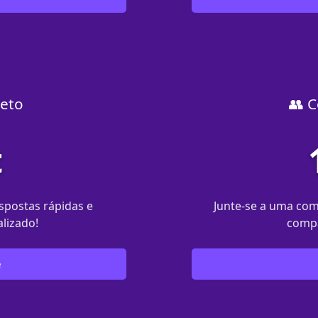
reto
👥 
t
espostas rápidas e
Junte-se a uma com
lizado!
compa
e