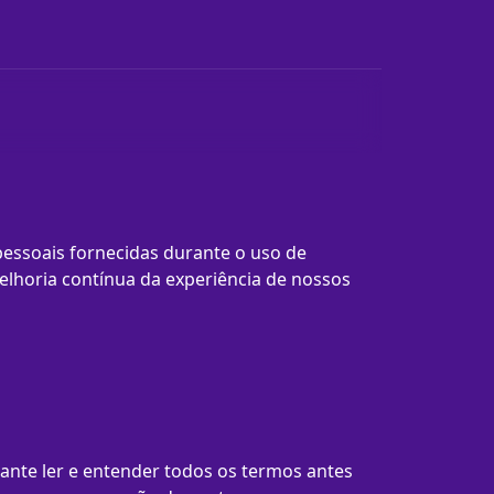
pessoais fornecidas durante o uso de
elhoria contínua da experiência de nossos
ante ler e entender todos os termos antes