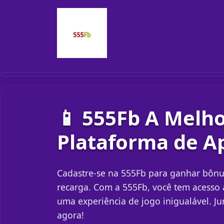
📱 555Fb A Melh
Plataforma de A
Cadastre-se na 555Fb para ganhar bônu
recarga. Com a 555Fb, você tem acesso 
uma experiência de jogo inigualável. J
agora!