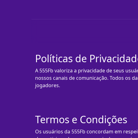
Políticas de Privacida
A 555Fb valoriza a privacidade de seus usu
nossos canais de comunicação. Todos os dad
jogadores.
Termos e Condições
Os usuários da 555Fb concordam em respeita