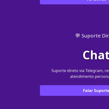
💬 Suporte Di
Cha
Suporte direto via Telegram, r
atendimento persona
Falar Suport