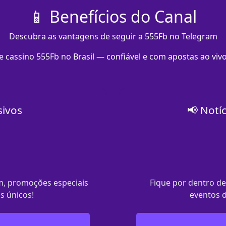
📱 Benefícios do Canal
Descubra as vantagens de seguir a 555Fb no Telegram
 cassino 555Fb no Brasil — confiável e com apostas ao viv
sivos
📢 Notí
m, promoções especiais
Fique por dentro d
s únicos!
eventos 