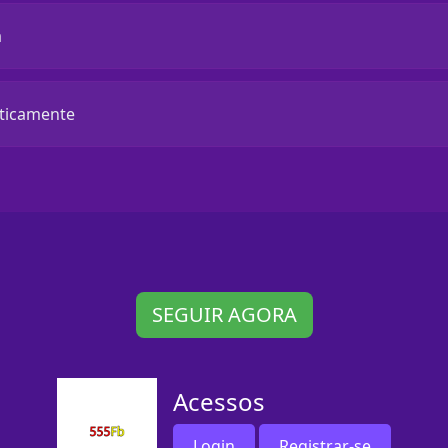
a
aticamente
SEGUIR AGORA
Acessos
Login
Registrar-se