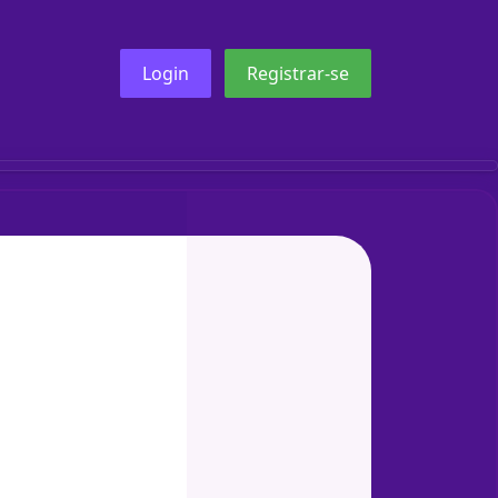
Login
Registrar-se