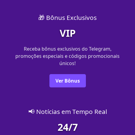
🎁 Bônus Exclusivos
VIP
Receba bônus exclusivos do Telegram,
promoções especiais e códigos promocionais
únicos!
Ver Bônus
📢 Notícias em Tempo Real
24/7