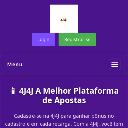
Login
Registrar-se
Menu
📱 4J4J A Melhor Plataforma
de Apostas
Cadastre-se na 4J4J para ganhar bônus no
cadastro e em cada recarga. Com a 4J4J, você tem