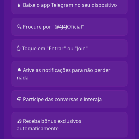
📱 Baixe o app Telegram no seu dispositivo
🔍 Procure por "@4J4JOficial"
👆 Toque em "Entrar" ou "Join"
🔔 Ative as notificações para não perder
nada
💬 Participe das conversas e interaja
🎁 Receba bônus exclusivos
automaticamente