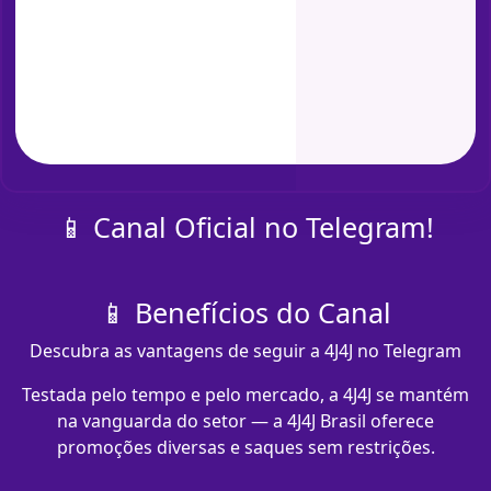
📱 Canal Oficial no Telegram!
📱 Benefícios do Canal
Descubra as vantagens de seguir a 4J4J no Telegram
Testada pelo tempo e pelo mercado, a 4J4J se mantém
na vanguarda do setor — a 4J4J Brasil oferece
promoções diversas e saques sem restrições.