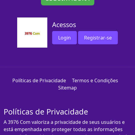
Acessos
Login
Registrar-se
Políticas de Privacidade
Termos e Condições
Sitemap
Políticas de Privacidade
A 3976 Com valoriza a privacidade de seus usuários e
está empenhada em proteger todas as informações