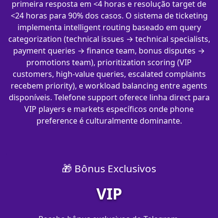
primeira resposta em <4 horas e resolução target de
<24 horas para 90% dos casos. O sistema de ticketing
implementa intelligent routing baseado em query
categorization (technical issues → technical specialists,
payment queries → finance team, bonus disputes →
promotions team), prioritization scoring (VIP
customers, high-value queries, escalated complaints
recebem priority), e workload balancing entre agents
disponíveis. Telefone support oferece linha direct para
VIP players e markets específicos onde phone
preference é culturalmente dominante.
🎁 Bônus Exclusivos
VIP