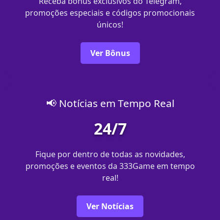
Receba bônus exclusivos do Telegram,
promoções especiais e códigos promocionais
únicos!
Ver Bônus
📢 Notícias em Tempo Real
24/7
Fique por dentro de todas as novidades,
promoções e eventos da 333Game em tempo
real!
Ver Notícias