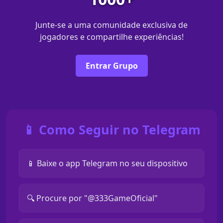
Junte-se a uma comunidade exclusiva de
jogadores e compartilhe experiências!
Entrar Grupo
📱 Como Seguir no Telegram
📱 Baixe o app Telegram no seu dispositivo
🔍 Procure por "@333GameOficial"