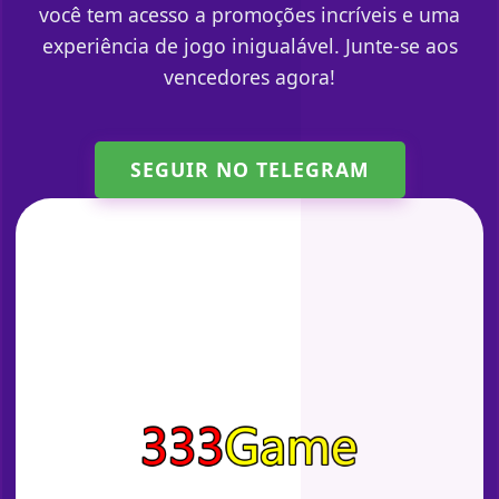
você tem acesso a promoções incríveis e uma
experiência de jogo inigualável. Junte-se aos
vencedores agora!
SEGUIR NO TELEGRAM