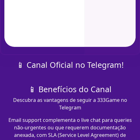
📱 Canal Oficial no Telegram!
📱 Benefícios do Canal
Descubra as vantagens de seguir a 333Game no
Telegram
Email support complementa o live chat para queries
não-urgentes ou que requerem documentação
anexada, com SLA (Service Level Agreement) de