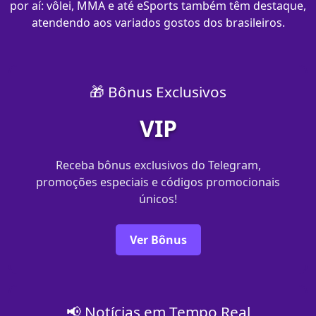
por aí: vôlei, MMA e até eSports também têm destaque,
atendendo aos variados gostos dos brasileiros.
🎁 Bônus Exclusivos
VIP
Receba bônus exclusivos do Telegram,
promoções especiais e códigos promocionais
únicos!
Ver Bônus
📢 Notícias em Tempo Real