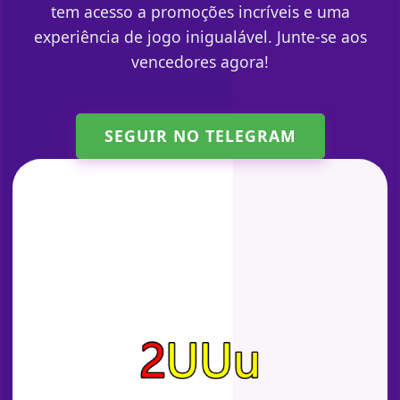
tem acesso a promoções incríveis e uma
experiência de jogo inigualável. Junte-se aos
vencedores agora!
SEGUIR NO TELEGRAM