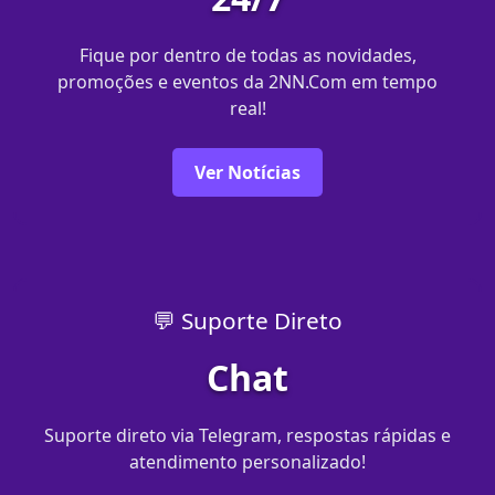
Fique por dentro de todas as novidades,
promoções e eventos da 2NN.Com em tempo
real!
Ver Notícias
💬 Suporte Direto
Chat
Suporte direto via Telegram, respostas rápidas e
atendimento personalizado!