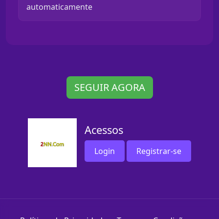
automaticamente
SEGUIR AGORA
Acessos
Login
Registrar-se