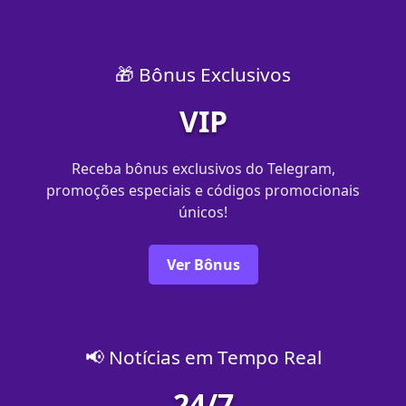
🎁 Bônus Exclusivos
VIP
Receba bônus exclusivos do Telegram,
promoções especiais e códigos promocionais
únicos!
Ver Bônus
📢 Notícias em Tempo Real
24/7