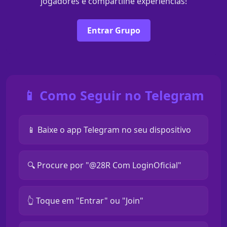
jogadores e compartilhe experiências!
Entrar Grupo
📱 Como Seguir no Telegram
📱 Baixe o app Telegram no seu dispositivo
🔍 Procure por "@28R Com LoginOficial"
👆 Toque em "Entrar" ou "Join"