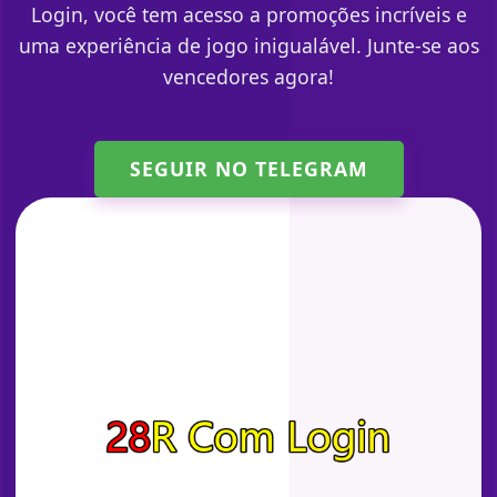
Login, você tem acesso a promoções incríveis e
uma experiência de jogo inigualável. Junte-se aos
vencedores agora!
SEGUIR NO TELEGRAM