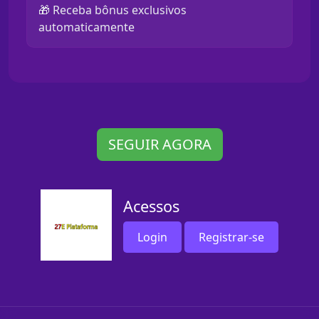
🎁 Receba bônus exclusivos
automaticamente
SEGUIR AGORA
Acessos
Login
Registrar-se