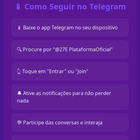
📱 Como Seguir no Telegram
📱 Baixe o app Telegram no seu dispositivo
🔍 Procure por "@27E PlataformaOficial"
👆 Toque em "Entrar" ou "Join"
🔔 Ative as notificações para não perder
nada
💬 Participe das conversas e interaja