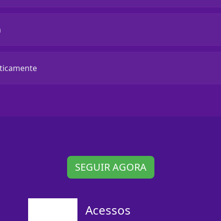
a
aticamente
SEGUIR AGORA
Acessos