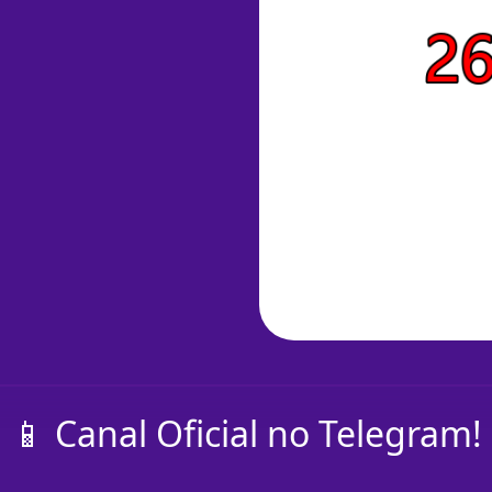
📱 Canal Oficial no Telegram!