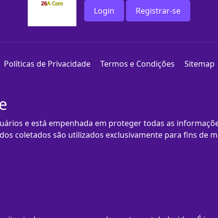
Login
Registrar-se
Políticas de Privacidade
Termos e Condições
Sitemap
de
usuários e está empenhada em proteger todas as informaçõe
os coletados são utilizados exclusivamente para fins de m