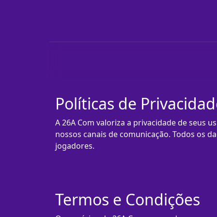
Políticas de Privacida
A 26A Com valoriza a privacidade de seus 
nossos canais de comunicação. Todos os dad
jogadores.
Termos e Condições