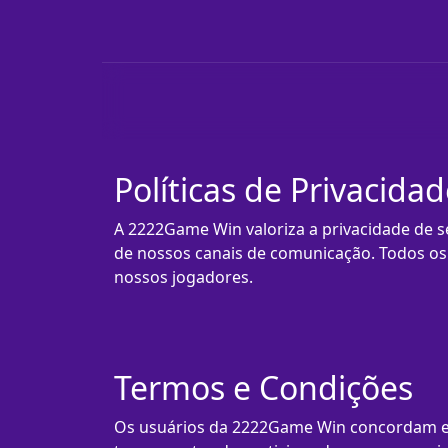
Políticas de Privacida
A 2222Game Win valoriza a privacidade de 
de nossos canais de comunicação. Todos os 
nossos jogadores.
Termos e Condições
Os usuários da 2222Game Win concordam em 