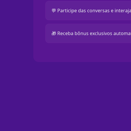
💬 Participe das conversas e interaj
🎁 Receba bônus exclusivos autom