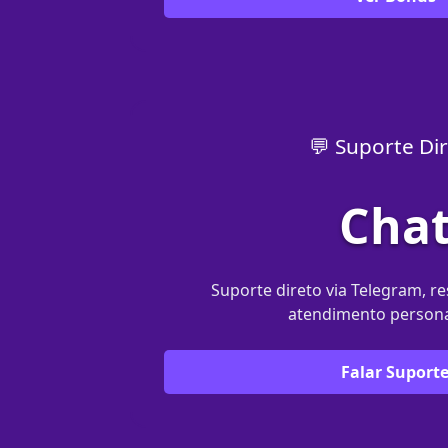
💬 Suporte Di
Cha
Suporte direto via Telegram, r
atendimento persona
Falar Suport