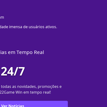
ram
ade imensa de usuários ativos.
cias em Tempo Real
24/7
e todas as novidades, promoções e
222Game Win em tempo real!
Ver Notícias