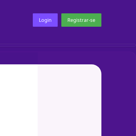
Login
Registrar-se