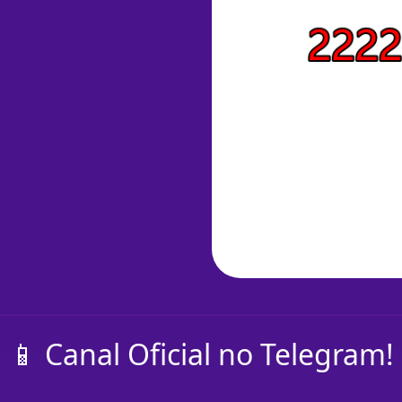
📱 Canal Oficial no Telegram!