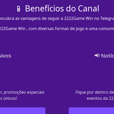
📱 Benefícios do Canal
scubra as vantagens de seguir a 2222Game Win no Teleg
22Game Win , com diversas formas de jogo e uma comunid
sivos
📢 Notí
m, promoções especiais
Fique por dentro d
s únicos!
eventos da 2