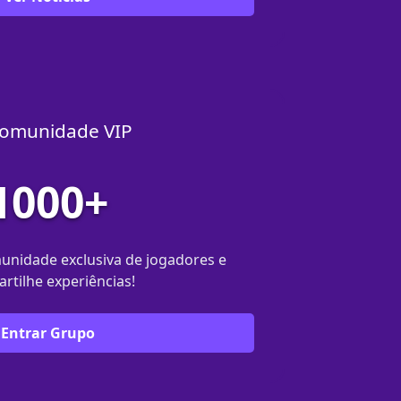
Comunidade VIP
1000+
unidade exclusiva de jogadores e
rtilhe experiências!
Entrar Grupo