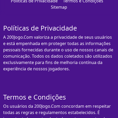
Políticas de Privacidade
Termos e Condições
Sitemap
Políticas de Privacidade
A 200Jogo.Com valoriza a privacidade de seus usuários
e está empenhada em proteger todas as informações
pessoais fornecidas durante o uso de nossos canais de
comunicação. Todos os dados coletados são utilizados
exclusivamente para fins de melhoria contínua da
experiência de nossos jogadores.
Termos e Condições
Os usuários da 200Jogo.Com concordam em respeitar
todas as regras e regulamentos estabelecidos. É