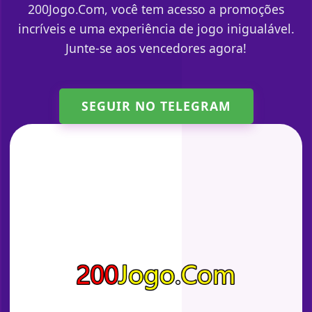
200Jogo.Com, você tem acesso a promoções
incríveis e uma experiência de jogo inigualável.
Junte-se aos vencedores agora!
SEGUIR NO TELEGRAM