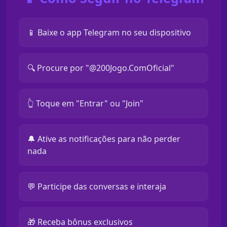
📱 Baixe o app Telegram no seu dispositivo
🔍 Procure por "@200Jogo.ComOficial"
👆 Toque em "Entrar" ou "Join"
🔔 Ative as notificações para não perder
nada
💬 Participe das conversas e interaja
🎁 Receba bônus exclusivos