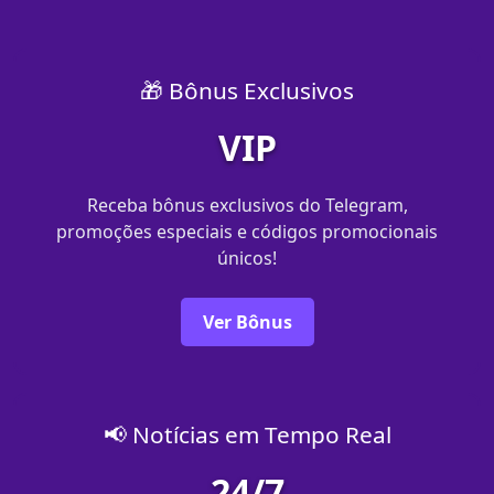
🎁 Bônus Exclusivos
VIP
Receba bônus exclusivos do Telegram,
promoções especiais e códigos promocionais
únicos!
Ver Bônus
📢 Notícias em Tempo Real
24/7